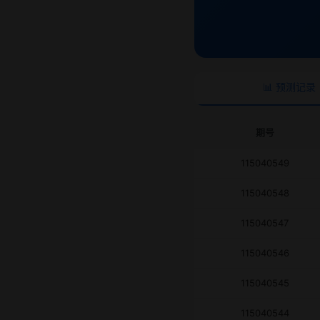
📊 预测记录
期号
115040549
115040548
115040547
115040546
115040545
115040544