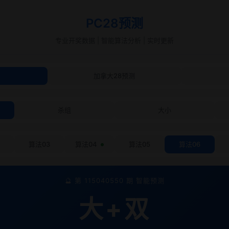
PC28预测
专业开奖数据 | 智能算法分析 | 实时更新
加拿大28预测
杀组
大小
算法03
算法04
算法05
算法06
🔮 第 115040550 期 智能预测
大+双